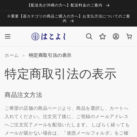
コンテ
【配送先が沖縄の方へ】配送料金のご案内
ンツに
進む
※重要【器カテゴリの商品ご購入の方へ】お支払方法についてのご案
内
ロ
カ
グ
ー
イ
ト
ン
ホーム
>
特定商取引法の表示
特定商取引法の表示
商品注文方法
ご希望の店舗の商品ページより、商品を選択し、カートへ
入れてください。注文完了後に、ご登録のメールアドレス
へご注文完了メールを配信いたします。 しばらく経っても
メールが届かない場合は、「迷惑メールフォルダ」をご確